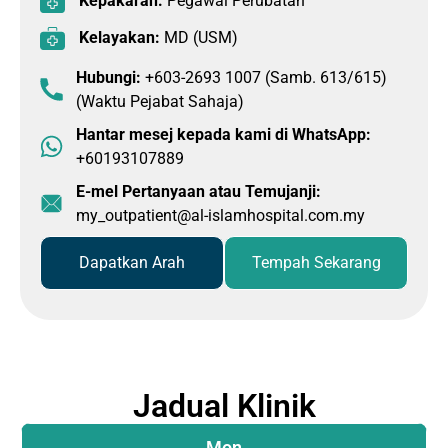
Kepakaran:
Pegawai Perubatan
Kelayakan:
MD (USM)
Hubungi:
+603-2693 1007 (Samb. 613/615)
(Waktu Pejabat Sahaja)
Hantar mesej kepada kami di WhatsApp:
+60193107889
E-mel Pertanyaan atau Temujanji:
my_outpatient@al-islamhospital.com.my
Dapatkan Arah
Tempah Sekarang
Jadual Klinik
Mon