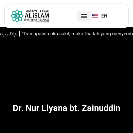
EN
وَإِذَا مَرِضْتُ فَهُوَ يَشْفِينِ ┃ "Dan apabila aku sakit, maka
Hospital Pakar Al-Islam,
Kuala Lumpur
Dr. Nur Liyana bt. Zainuddin