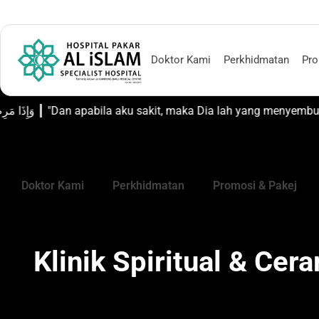
Nombor Kecemasan: +603-2693 1007
Cari Doktor dan Tempah Tem
Doktor Kami
Perkhidmatan
Pro
وَإِذَا مَرِضْتُ فَهُوَ يَشْفِي ┃ "Dan apabila aku sakit, maka Dia lah
Hospital Pakar Al-Islam, Kual
Doktor Kami
Perkhidmatan
Promosi & Pakej
Klinik Spiritual & Ce