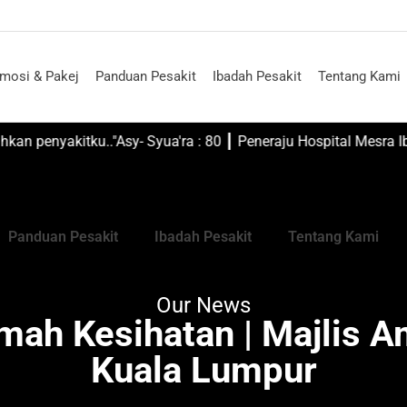
u Janji
mosi & Pakej
Panduan Pesakit
Ibadah Pesakit
Tentang Kami
 yang menyembuhkan penyakitku.."Asy- Syua'ra : 80 ┃ Peneraju Hospital 
a Lumpur
Panduan Pesakit
Ibadah Pesakit
Tentang Kami
Our News
ramah Kesihatan | Majlis
Kuala Lumpur