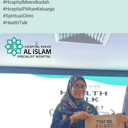
#HospitalMesraIbadah
#HospitalPilihanKeluarga
#SpiritualClinic
#HealthTalk