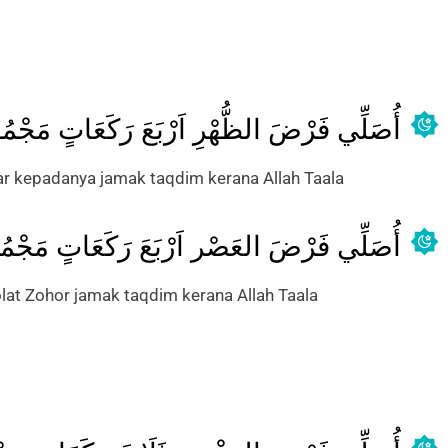
أُصَلِّي فَرْضَ الظُّهْرِ اَرْبَعَ رَكَعَاتٍ مَجْمُ
ar kepadanya jamak taqdim kerana Allah Taala
أُصَلِّي فَرْضَ العَصْر اَرْبَعَ رَكَعَاتٍ مَجْم
lat Zohor jamak taqdim kerana Allah Taala