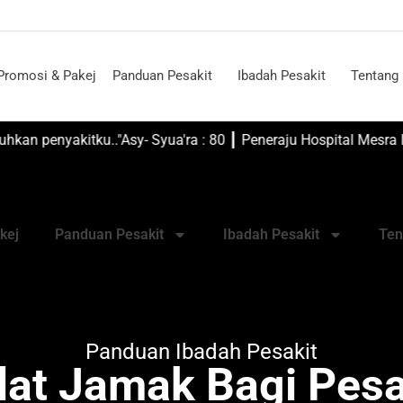
u Janji
Promosi & Pakej
Panduan Pesakit
Ibadah Pesakit
Tentang
 Dia lah yang menyembuhkan penyakitku.."Asy- Syua'ra : 80 ┃ Peneraju H
a Lumpur
kej
Panduan Pesakit
Ibadah Pesakit
Ten
Panduan Ibadah Pesakit
lat Jamak Bagi Pesa