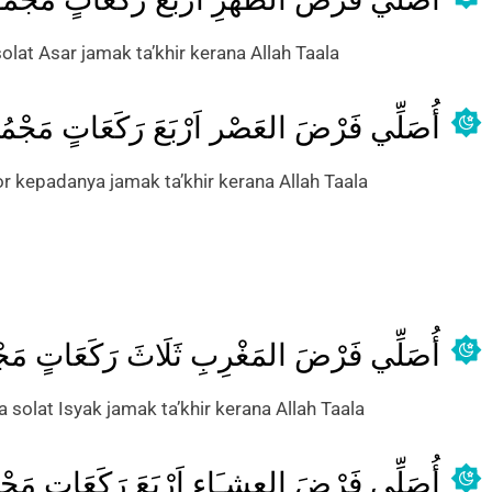
lat Asar jamak ta’khir kerana Allah Taala
أُصَلِّي فَرْضَ العَصْر اَرْبَعَ رَكَعَاتٍ مَجْمُ
r kepadanya jamak ta’khir kerana Allah Taala
أُصَلِّي فَرْضَ المَغْرِبِ ثَلَاثَ رَكَعَاتٍ مَجْ
solat Isyak jamak ta’khir kerana Allah Taala
أُصَلِّي فَرْضَ العِشـَاءِ اَرْبَعَ رَكَعَاتٍ مَج