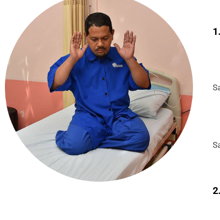
1
S
S
2