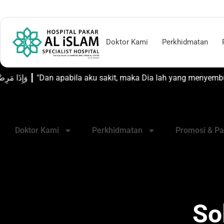
Nombor Kecemasan: +603-2693 1007
Cari Doktor dan Tempah Tem
Doktor Kami
Perkhidmatan
وَإِذَا مَرِضْتُ فَهُوَ يَشْفِينِ ┃ "Dan apabila aku sakit, maka
Hospital Pakar Al-Islam, Kual
Doktor Kami
Perkhidmatan
Promosi & Pa
So