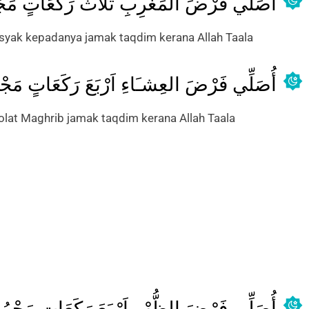
أُصَلِّي فَرْضَ المَغْرِبِ ثَلَاثَ رَكَعَاتٍ مَجْم
Isyak kepadanya jamak taqdim kerana Allah Taala
أُصَلِّي فَرْضَ العِشـَاءِ اَرْبَعَ رَكَعَاتٍ مَج
olat Maghrib jamak taqdim kerana Allah Taala
أُصَلِّي فَرْضَ الظُّهْرِ اَرْبَعَ رَكَعَاتٍ مَج